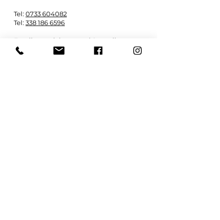
Tel:
0733 604082
Tel:
338 186 6596
Email:
autodelmastrosrl@gmail.com
P.IVA IT
01598020434
- REA MC165581 -
Cap. Sociale 500.000,00 €
ISCRIVITI
Ricevi le notizie e gli aggiornamenti
Email
Iscriviti