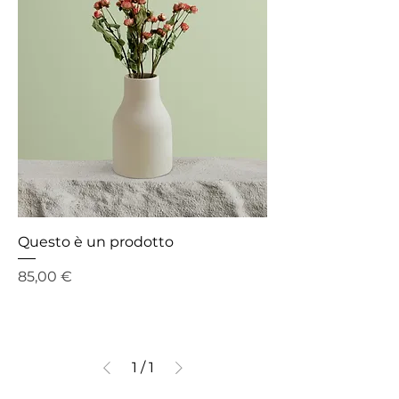
Questo è un prodotto
Prezzo
85,00 €
1
/
1