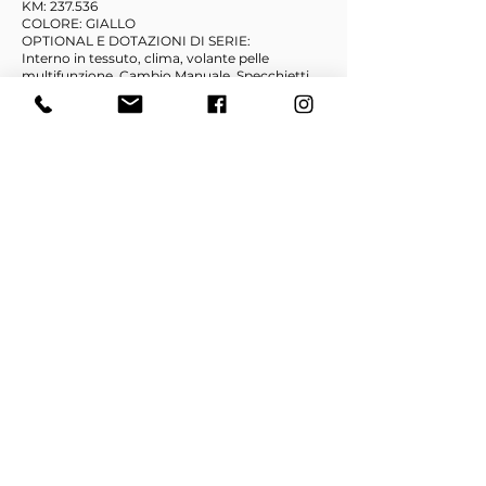
KM: 237.536
COLORE: GIALLO
OPTIONAL E DOTAZIONI DI SERIE:
Interno in tessuto, clima, volante pelle
multifunzione, Cambio Manuale, Specchietti
elettrici, Barre tetto, vetri elettrici, IMPIANTO
METANO ecc.
- Garanzia 12 mesi con certificato di
conformità
- Auto in buone condizioni sia internamente
che esternamente
- Meccanicamente in ordine in tutti i suoi
particolari
- Disponibile subito
- Possibilità di finanziamento in sede
HOME
SEDE CINGOLI