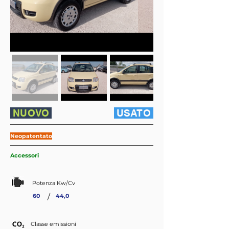
NUOVO
USATO
Neopatentato
Accessori
Potenza Kw/Cv
/
60
44,0
Classe emissioni