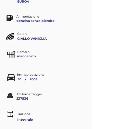
EURO4
Alimentazione
benzina senza piombo
Colore
GIALLO VANIGLIA
Cambio
meccanico
Immatricolazione
/
10
2005
Chilometraggio
237536
Trazione
Integrale