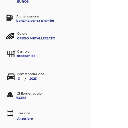
EURO6.
Alimentazione
benzina senza piombo
Colore
GRIGIO METALLIZZATO
Cambio
meccanico
Immatricolazione
/
3
2023
Chilometraggio
63368
Trazione
Anteriore