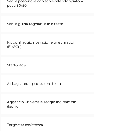
Sedile posteriore con schienale sdoppiato 4
posti 50/50
Sedile guida regolabile in altezza
Kit gonfiaggio riparazione pneumatici
(Fix&Go)
Start&Stop
Airbag laterali protezione testa
Aggancio universale seggiolino bambini
(Isofix)
Targhetta assistenza