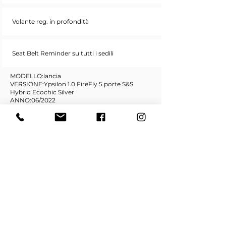
Volante reg. in profondità
Seat Belt Reminder su tutti i sedili
MODELLO:lancia
VERSIONE:Ypsilon 1.0 FireFly 5 porte S&S
Hybrid Ecochic Silver
ANNO:06/2022
CHILOMETRI:56.617
OPTIONAL E DOTAZIONI DI SERIE:ECOCHIC
SILVER,Interni in tessuto Chevron Chevron
Devorè Blu,Sensore di
parcheggio,Omologazione 5 posti
Di serie:
008 Telecomando apertura/chiusura
porte,Climatizzatore manuale con filtro anti
polvere,Coppe ruota 15'' con Y nero
365 TPMS (Tire Pressure Monitoring
System),Sedile guida regolabile in altezza,Kit
gonfiaggio riparazione pneumatici
(Fix&Go),Start&Stop,Aggancio universale
seggiolino bambini (Isofix),Comandi radio
Uconnect al volante (7 tasti),Maniglie appiglio