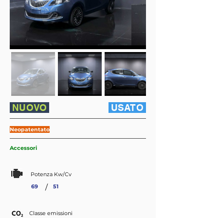
NUOVO
USATO
Neopatentato
Accessori
Potenza Kw/Cv
/
69
51
Classe emissioni