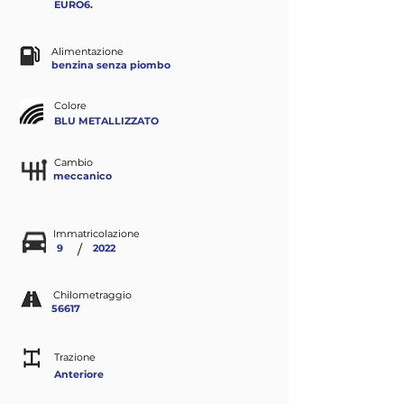
EURO6.
Alimentazione
benzina senza piombo
Colore
BLU METALLIZZATO
Cambio
meccanico
Immatricolazione
/
9
2022
Chilometraggio
56617
Trazione
Anteriore