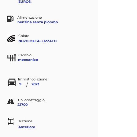
EURO6.
Alimentazione
benzina senza piombo
Colore
NERO METALLIZZATO
Cambio
meccanico
Immatricolazione
/
9
2023
Chilometraggio
22700
Trazione
Anteriore