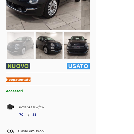
NUOVO
USATO
Neopatentato
Accessori
Potenza Kw/Cv
/
70
51
Classe emissioni