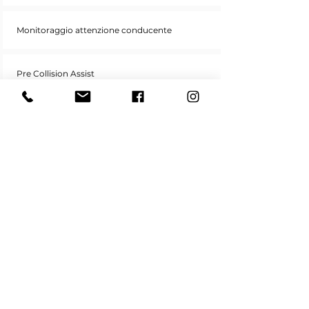
Monitoraggio attenzione conducente
Pre Collision Assist
Speed Sign Recognition - riconoscimento
limiti di velocità
Lane Keeping Aid
Cruise control con limitatore di velocità
Cambio manuale
Climatizzatore a controllo automatico (EATC)