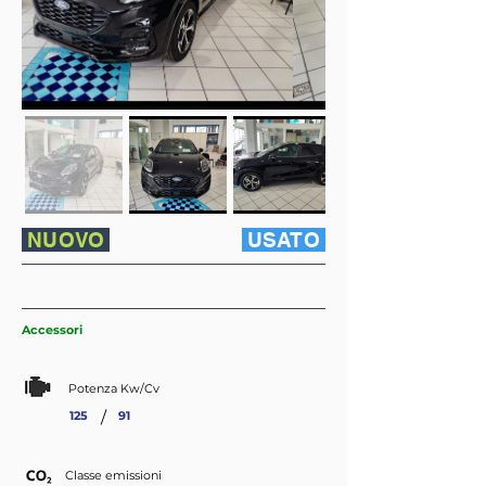
NUOVO
USATO
Accessori
Potenza Kw/Cv
/
125
91
Classe emissioni