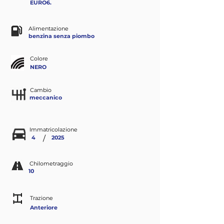
EURO6.
Alimentazione
benzina senza piombo
Colore
NERO
Cambio
meccanico
Immatricolazione
/
4
2025
Chilometraggio
10
Trazione
Anteriore