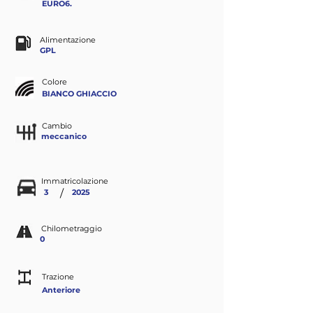
EURO6.
Alimentazione
GPL
Colore
BIANCO GHIACCIO
Cambio
meccanico
Immatricolazione
/
3
2025
Chilometraggio
0
Trazione
Anteriore