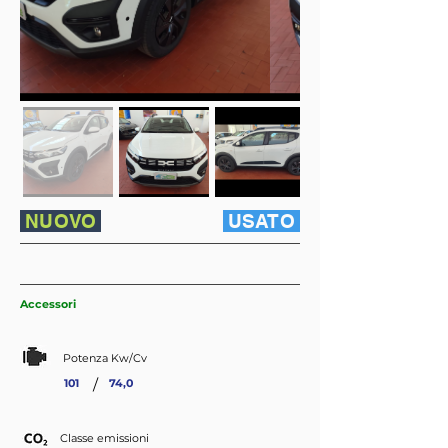
NUOVO
USATO
Accessori
Potenza Kw/Cv
/
101
74,0
Classe emissioni