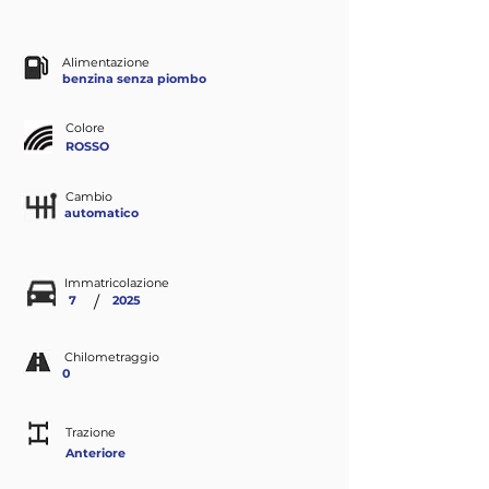
Alimentazione
benzina senza piombo
Colore
ROSSO
Cambio
automatico
Immatricolazione
/
7
2025
Chilometraggio
0
Trazione
Anteriore