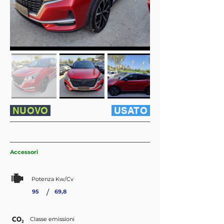
NUOVO
USATO
Accessori
Potenza Kw/Cv
/
95
69,8
Classe emissioni