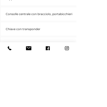
Consolle centrale con bracciolo, portabicchieri
Chiave con transponder
Immobilizzatore
Keyless Entry (apertura e chiusura senza
chiave)
Chiusura centralizzata con comando a
distanza
Airbag frontale guidatore