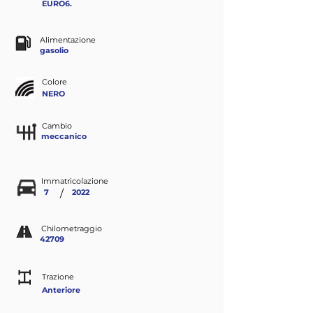
EURO6.
Alimentazione
gasolio
Colore
NERO
Cambio
meccanico
Immatricolazione
/
7
2022
Chilometraggio
42709
Trazione
Anteriore