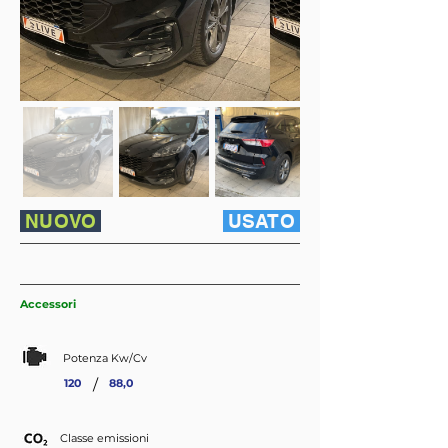
NUOVO
USATO
Accessori
Potenza Kw/Cv
/
120
88,0
Classe emissioni