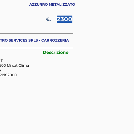
AZZURRO METALIZZATO
2300
€.
TRO SERVICES SRLS - CARROZZERIA
Descrizione
AT
0 1.1i cat Clima
3
I:182000