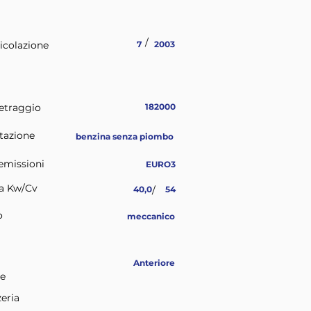
/
icolazione
7
2003
etraggio
182000
tazione
benzina senza piombo
emissioni
EURO3
a Kw/Cv
40,0
/
54
o
meccanico
Anteriore
ne
eria