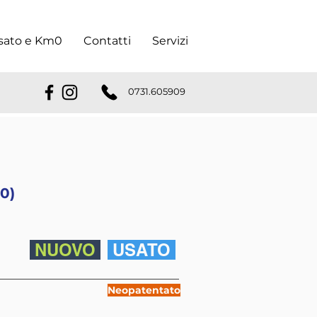
sato e Km0
Contatti
Servizi
0731.605909
10)
NUOVO
USATO
Neopatentato