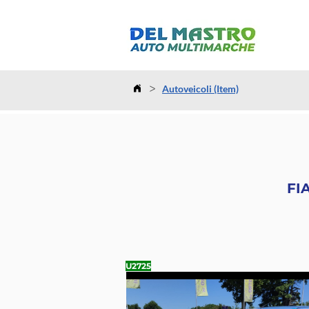
>
Autoveicoli (Item)
FIA
U2725