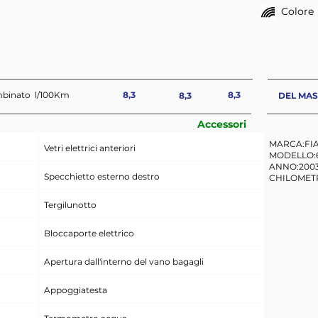
Colore
mbinato l/100Km
8,3
8,3
8,3
DEL MAS
Accessori
MARCA:FI
Vetri elettrici anteriori
MODELLO:60
ANNO:200
Specchietto esterno destro
CHILOMETR
Tergilunotto
Bloccaporte elettrico
Apertura dall'interno del vano bagagli
Appoggiatesta