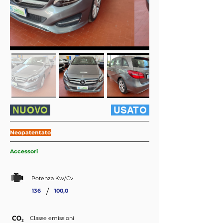
NUOVO
USATO
Neopatentato
Accessori
Potenza Kw/Cv
/
136
100,0
Classe emissioni