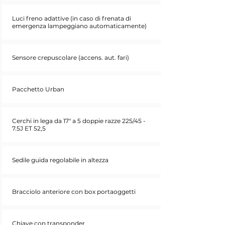
Luci freno adattive (in caso di frenata di
emergenza lampeggiano automaticamente)
Sensore crepuscolare (accens. aut. fari)
Pacchetto Urban
Cerchi in lega da 17" a 5 doppie razze 225/45 -
7.5J ET 52,5
Sedile guida regolabile in altezza
Bracciolo anteriore con box portaoggetti
Chiave con transponder