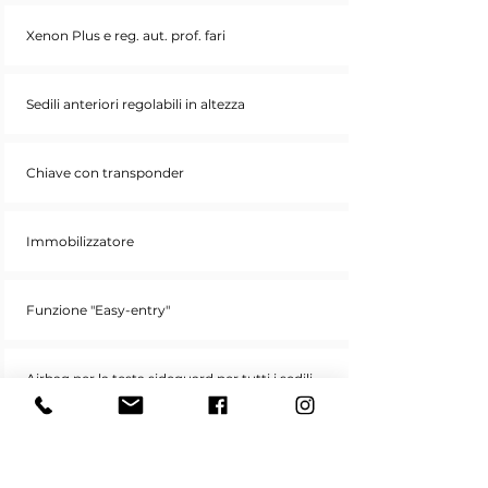
Xenon Plus e reg. aut. prof. fari
Sedili anteriori regolabili in altezza
Chiave con transponder
Immobilizzatore
Funzione "Easy-entry"
Airbag per la testa sideguard per tutti i sedili
Pretensionatore cinture di sicurezza anteriori