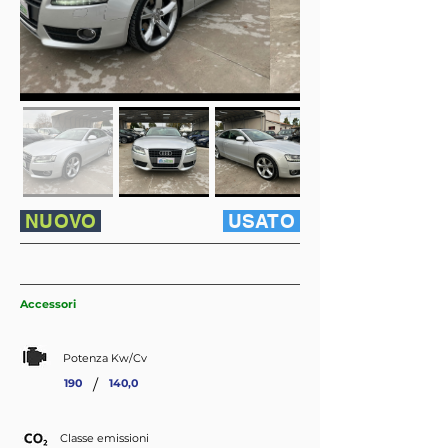
NUOVO
USATO
Accessori
Potenza Kw/Cv
/
190
140,0
Classe emissioni