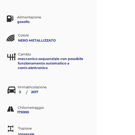
Alimentazione
gasolio
Colore
NERO METALLIZZATO
Cambio
meccanico sequenziale con possibile
funzionamento automatico a
contr.elettronico
Immatricolazione
/
3
2017
Chilometraggio
179000
Trazione
Integrale