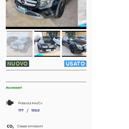
NUOVO
USATO
Accessori
Potenza Kw/Cv
/
177
130,0
Classe emissioni