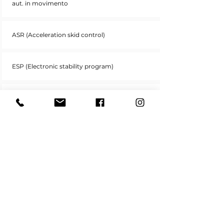
aut. in movimento
ASR (Acceleration skid control)
ESP (Electronic stability program)
Cinture di sicurezza anteriori regolabili in
altezza con pretensionatore elettronico
ATTENTION ASSIST PLUS (sist.di protez. da
stanchezza e colpi di sonno con sensibilità
regolabile)
Display multifunzione a colori al centro della
plancia strumenti (con temp. esterna)
Segnalatore sul display mancato