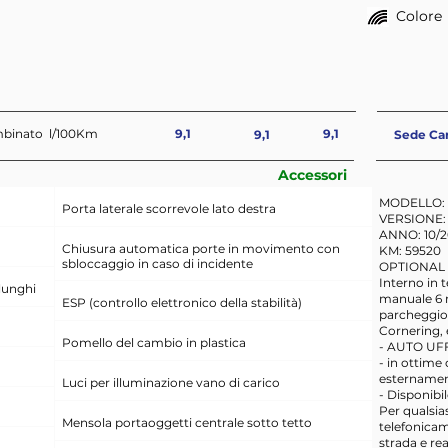
Colore
mbinato l/100Km
9,1
9,1
9,1
Sede Ca
Accessori
MODELLO:
Porta laterale scorrevole lato destra
VERSIONE:
ANNO: 10/2
Chiusura automatica porte in movimento con
KM: 59520
sbloccaggio in caso di incidente
OPTIONAL 
Interno in 
lunghi
manuale 6 ma
ESP (controllo elettronico della stabilità)
parcheggio 
Cornering,
Pomello del cambio in plastica
- AUTO UF
- in ottime
estername
Luci per illuminazione vano di carico
- Disponibi
Per qualsia
Mensola portaoggetti centrale sotto tetto
telefonicam
strada e rea