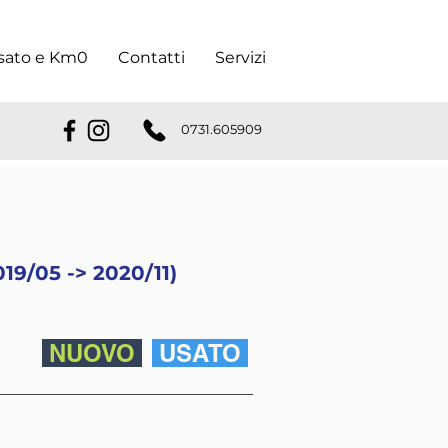
sato e Km0
Contatti
Servizi
0731.605909
19/05 -> 2020/11)
NUOVO
USATO