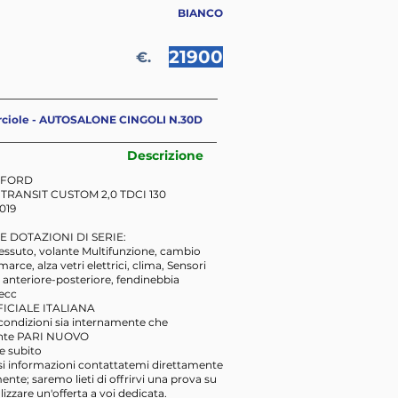
BIANCO
21900
€.
rciole - AUTOSALONE CINGOLI N.30D
Descrizione
 FORD
 TRANSIT CUSTOM 2,0 TDCI 130
019
E DOTAZIONI DI SERIE:
tessuto, volante Multifunzione, cambio
rce, alza vetri elettrici, clima, Sensori
anteriore-posteriore, fendinebbia
 ecc
FICIALE ITALIANA
 condizioni sia internamente che
nte PARI NUOVO
le subito
si informazioni contattatemi direttamente
ente; saremo lieti di offrirvi una prova su
lizzare un'offerta a voi dedicata.