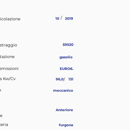
/
icolazione
10
2019
etraggio
59520
tazione
gasolio
emissioni
EURO6.
a Kw/Cv
96,0
/
131
o
meccanico
Anteriore
ne
eria
furgone