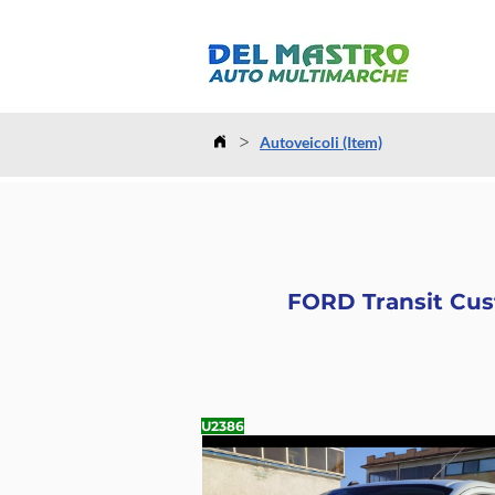
>
Autoveicoli (Item)
FORD Transit Cust
U2386