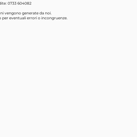
dite: 0733 604082
oni vengono generate da noi.
 per eventuali errori o incongruenze.