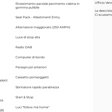
Ufficio Ven
Rivestimento parziale pavimento cabina in
gomma pulibile
Le descrizi
Ci scusiamo
Seat Pack - Allestimenti Entry
Alternatore maggiorato (250 AMPH)
Luce di stop alta
Radio DAB
Computer di bordo
Paraspruzzi anteriori
Cassetto portaoggetti
appo)
Sbrinatore rapido parabrezza
Start & Stop
za
Luci "follow me home"
(8)