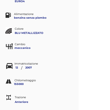
EURO4
Alimentazione
benzina senza piombo
Colore
BLU METALLIZZATO
Cambio
meccanico
Immatricolazione
/
12
2007
Chilometraggio
155000
Trazione
Anteriore