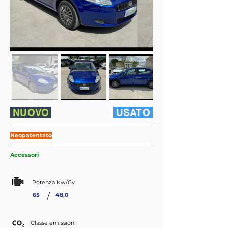
NUOVO
USATO
Neopatentato
Accessori
Potenza Kw/Cv
/
65
48,0
Classe emissioni