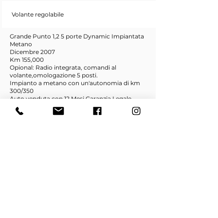
Volante regolabile
Grande Punto 1,2 5 porte Dynamic Impiantata
Metano
Dicembre 2007
Km 155,000
Opional: Radio integrata, comandi al
volante,omologazione 5 posti.
Impianto a metano con un'autonomia di km
300/350
Auto venduta con 12 Mesi Garanzia Legale.
Non esitate a contattarci, pronti a qualsiasi
prova su strada.
HOME
SEDE CINGOLI