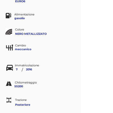
EURO6
Alimentazione
gasolio
Colore
NERO METALLIZZATO
Cambio
meccanico
Immatricolazione
/
7
2016
Chilometraggio
55200
Trazione
Posteriore