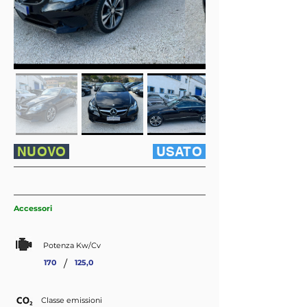
NUOVO
USATO
Accessori
Potenza Kw/Cv
/
170
125,0
Classe emissioni