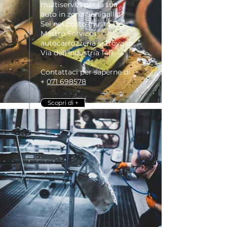
multiservizi per la tua
auto in zona Senigallia?
Sei nel posto giusto Del
Mastro Services
autocarrozzeria si trova in
Via dell'Industria 14|1
Contattaci per saperne di
+
071 698578
Scopri di +