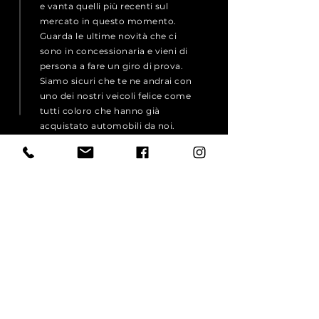
e vanta quelli più recenti sul
mercato in questo momento.
Guarda le ultime novità che ci
sono in concessionaria e vieni di
persona a fare un giro di prova.
Siamo sicuri che te ne andrai con
uno dei nostri veicoli felice come
tutti coloro che hanno già
acquistato automobili da noi.
BMW
AUDI